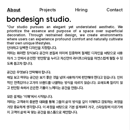
About
Projects
Hiring
Contact
"Our studio pursues an elegant yet understated aesthetic. We
prioritize the essence and purpose of a space over superficial
decoration. Through restrained design, we create environments
where users can experience profound comfort and naturally cultivate
their own unique lifestyles.
단아하고 담백한 디자인을 지향합니다.
저희는 화려한 장식보다 공간의 본질과 의미에 집중하며 절제된 디자인을 바탕으로 사용
자가 그 안에서 온전한 '편안함'을 누리고 자신만의 라이프스타일을 자연스럽게 펼칠 수 있
도록 돕고자 합니다.
공간은 무엇보다 안락해야 합니다.
매일 보고 머무는 공간은 보기 좋은 것을 넘어 사용하기에 편안해야 한다고 믿습니다. 인위
적인 만족감이나 고가의 브랜드를 나열하는 방식을 따르지 않습니다. 오래도록 질리지 않
고 편안함 속에서 은은한 기품이 느껴지는 공간을 만듭니다.
모든 설계는 '이해'에서 시작됩니다.
저희는 고객과의 충분한 대화를 통해 그들의 삶의 방식을 깊이 이해하고 검토하는 과정을
가장 중요하게 생각합니다. 이 과정을 바탕으로 기본 설계부터 가구, 스타일링에 이르기까
지 고객의 삶에 꼭 맞는 공간을 원스톱으로 제안합니다.